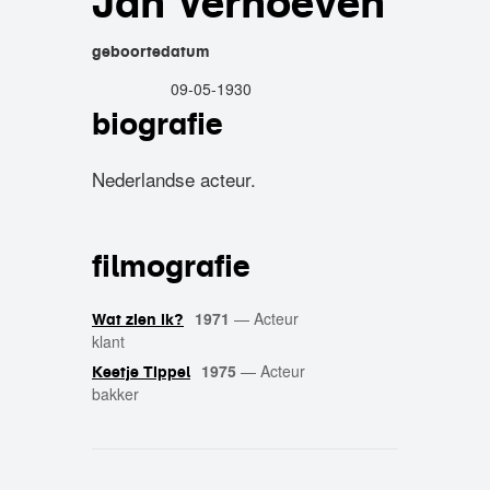
Jan Verhoeven
geboortedatum
09-05-1930
biografie
Nederlandse acteur.
filmografie
1971
—
Acteur
Wat zien ik?
klant
1975
—
Acteur
Keetje Tippel
bakker