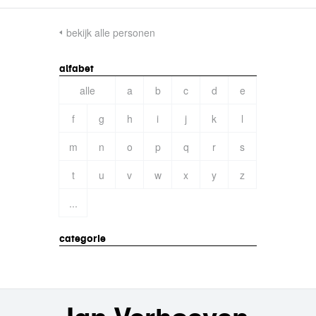
bekijk alle personen
alfabet
alle
a
b
c
d
e
f
g
h
i
j
k
l
m
n
o
p
q
r
s
t
u
v
w
x
y
z
...
categorie