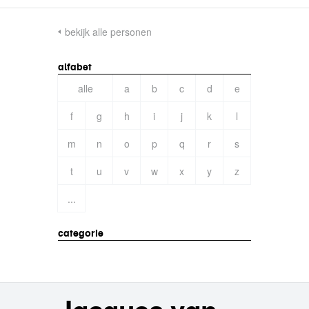
bekijk alle personen
alfabet
alle
a
b
c
d
e
f
g
h
i
j
k
l
m
n
o
p
q
r
s
t
u
v
w
x
y
z
...
categorie