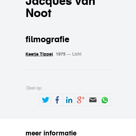
Jacques van
Noot
filmografie
1975
—
Licht
Keetje Tippel
Deel op:
meer informatie