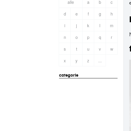
alle
a
b
c
d
e
f
g
h
i
j
k
l
m
n
o
p
q
r
s
t
u
v
w
x
y
z
...
categorie