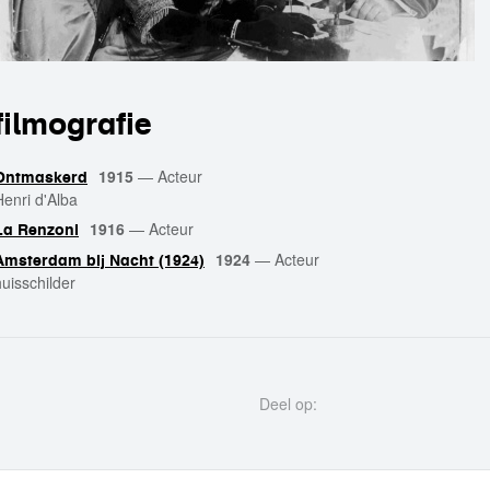
filmografie
1915
—
Acteur
Ontmaskerd
Henri d'Alba
1916
—
Acteur
La Renzoni
1924
—
Acteur
Amsterdam bij Nacht (1924)
huisschilder
Deel op: