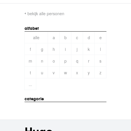
bekijk alle personen
alfabet
alle
a
b
c
d
e
f
g
h
i
j
k
l
m
n
o
p
q
r
s
t
u
v
w
x
y
z
...
categorie