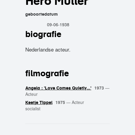
Hero Muller
geboortedatum
09-06-1938
biografie
Nederlandse acteur.
filmografie
1973
—
Angela : 'Love Comes Quietly...'
Acteur
1975
—
Acteur
Keetje Tippel
socialist