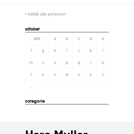
bekijk alle personen
alfabet
alle
a
b
c
d
e
f
g
h
i
j
k
l
m
n
o
p
q
r
s
t
u
v
w
x
y
z
...
categorie