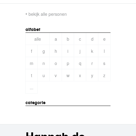
bekijk alle personen
alfabet
alle
a
b
c
d
e
f
g
h
i
j
k
l
m
n
o
p
q
r
s
t
u
v
w
x
y
z
...
categorie