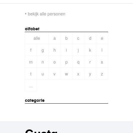
bekijk alle personen
alfabet
alle
a
b
c
d
e
f
g
h
i
j
k
l
m
n
o
p
q
r
s
t
u
v
w
x
y
z
...
categorie