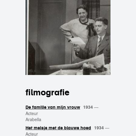
filmografie
1934
—
De familie van mijn vrouw
Acteur
Arabella
1934
—
Het meisje met de blauwe hoed
Acteur