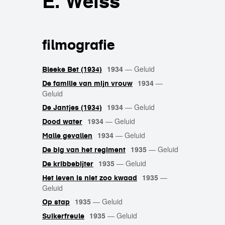
E. Weiss
filmografie
1934
—
Geluid
Bleeke Bet (1934)
1934
—
De familie van mijn vrouw
Geluid
1934
—
Geluid
De Jantjes (1934)
1934
—
Geluid
Dood water
1934
—
Geluid
Malle gevallen
1935
—
Geluid
De big van het regiment
1935
—
Geluid
De kribbebijter
1935
—
Het leven is niet zoo kwaad
Geluid
1935
—
Geluid
Op stap
1935
—
Geluid
Suikerfreule