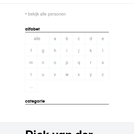
bekijk alle personen
alfabet
alle
a
b
c
d
e
f
g
h
i
j
k
l
m
n
o
p
q
r
s
t
u
v
w
x
y
z
...
categorie