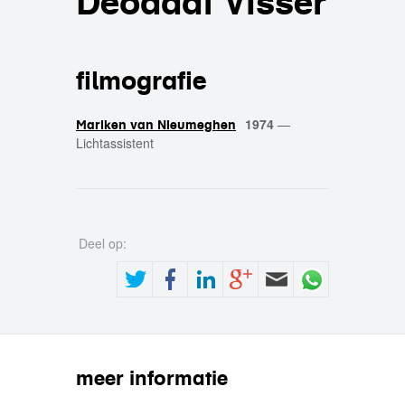
Deodaat Visser
filmografie
1974
—
Mariken van Nieumeghen
Lichtassistent
Deel op:
meer informatie