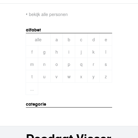
bekijk alle personen
alfabet
alle
a
b
c
d
e
f
g
h
i
j
k
l
m
n
o
p
q
r
s
t
u
v
w
x
y
z
...
categorie