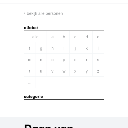
bekijk alle personen
alfabet
alle
a
b
c
d
e
f
g
h
i
j
k
l
m
n
o
p
q
r
s
t
u
v
w
x
y
z
...
categorie