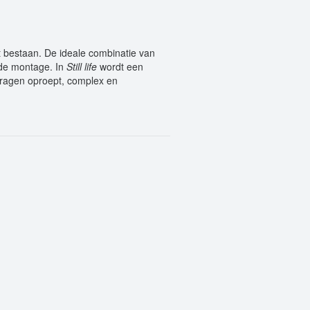
ot bestaan. De ideale combinatie van
nde montage. In
Still life
wordt een
 vragen oproept, complex en