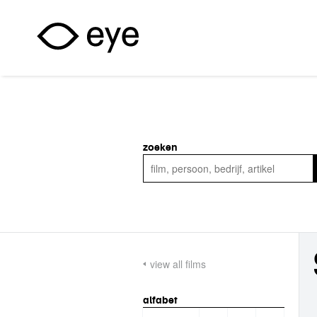
Overslaan en naar de inhoud gaan
zoeken
view all films
alfabet