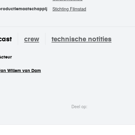
Stichting Filmstad
productiemaatschappij
cast
crew
technische notities
cast
Acteur
Jan Willem van Dam
Deel op: