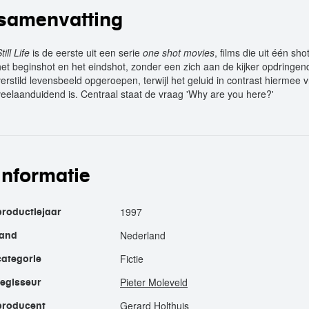
samenvatting
till Life
is de eerste uit een serie
one shot movies
, films die uit één sh
het beginshot en het eindshot, zonder een zich aan de kijker opdringe
verstild levensbeeld opgeroepen, terwijl het geluid in contrast hiermee
veelaanduidend is. Centraal staat de vraag 'Why are you here?'
informatie
1997
productiejaar
Nederland
land
Fictie
categorie
Pieter Moleveld
regisseur
Gerard Holthuis
producent