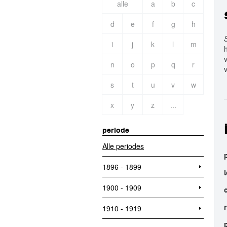
alle
a
b
c
d
e
f
g
h
S
i
j
k
l
m
n
o
p
q
r
s
t
u
v
w
x
y
z
...
periode
Alle periodes
1896 - 1899
1900 - 1909
1910 - 1919