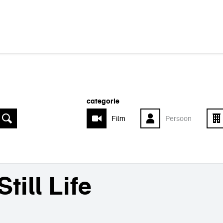
categorie
Film
Persoon
Still Life