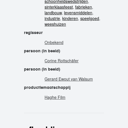
schoonheidswedstrijden
,
sinterklaasfeest
,
fabrieken
,
landbouw
,
levensmiddelen
,
industrie
,
kinderen
,
speelgoed
,
weeshuizen
regisseur
Onbekend
persoon (in beeld)
Corine Rottschäfer
persoon (in beeld)
Gerard Ewout van Walsum
productiemaatschappij
Haghe Film