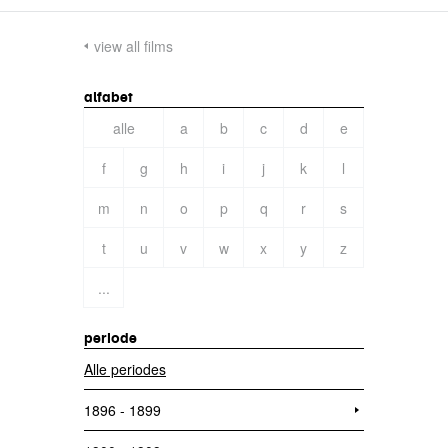
view all films
alfabet
alle
a
b
c
d
e
f
g
h
i
j
k
l
m
n
o
p
q
r
s
t
u
v
w
x
y
z
...
periode
Alle periodes
1896 - 1899