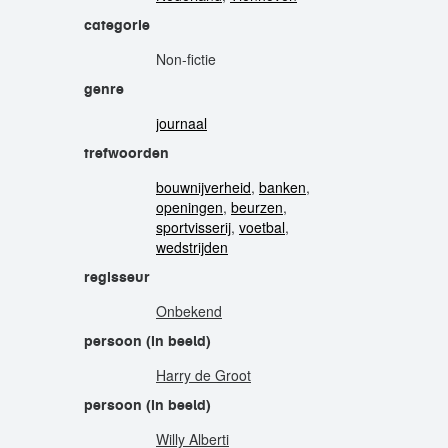
categorie
Non-fictie
genre
journaal
trefwoorden
bouwnijverheid
,
banken
,
openingen
,
beurzen
,
sportvisserij
,
voetbal
,
wedstrijden
regisseur
Onbekend
persoon (in beeld)
Harry de Groot
persoon (in beeld)
Willy Alberti