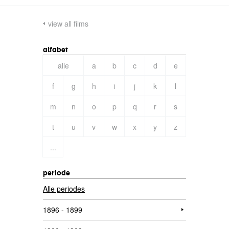
view all films
alfabet
alle
a
b
c
d
e
f
g
h
i
j
k
l
m
n
o
p
q
r
s
t
u
v
w
x
y
z
...
periode
Alle periodes
1896 - 1899