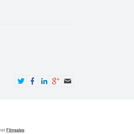
 met
Filmsales
: