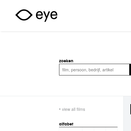
Overslaan en naar de inhoud gaan
zoeken
view all films
alfabet