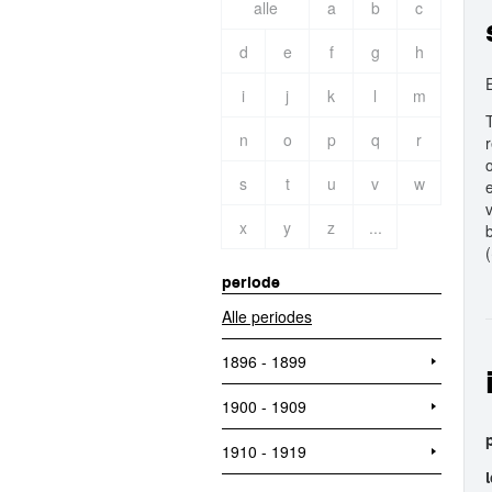
alle
a
b
c
d
e
f
g
h
i
j
k
l
m
n
o
p
q
r
s
t
u
v
w
x
y
z
...
(
periode
Alle periodes
1896 - 1899
1900 - 1909
1910 - 1919