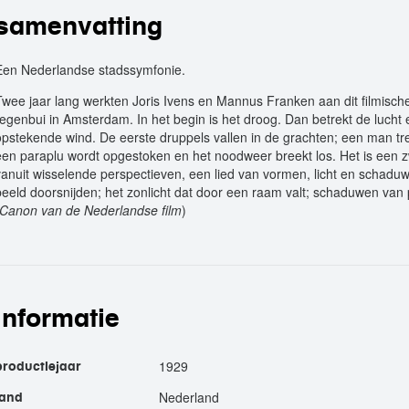
samenvatting
Een Nederlandse stadssymfonie.
Twee jaar lang werkten Joris Ivens en Mannus Franken aan dit filmisch
regenbui in Amsterdam. In het begin is het droog. Dan betrekt de lucht e
opstekende wind. De eerste druppels vallen in de grachten; een man tre
een paraplu wordt opgestoken en het noodweer breekt los. Het is een 
vanuit wisselende perspectieven, een lied van vormen, licht en schaduw
beeld doorsnijden; het zonlicht dat door een raam valt; schaduwen van 
Canon van de Nederlandse film
)
informatie
1929
productiejaar
Nederland
land