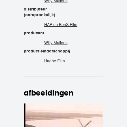
Willy Mullens
distributeur
(oorspronkelijk)
HAP en BenS Film
producent
Willy Mullens
productiemaatschappij
Haghe Film
afbeeldingen