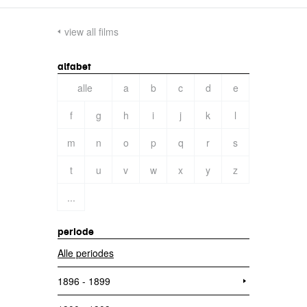
view all films
alfabet
alle
a
b
c
d
e
f
g
h
i
j
k
l
m
n
o
p
q
r
s
t
u
v
w
x
y
z
...
periode
Alle periodes
1896 - 1899