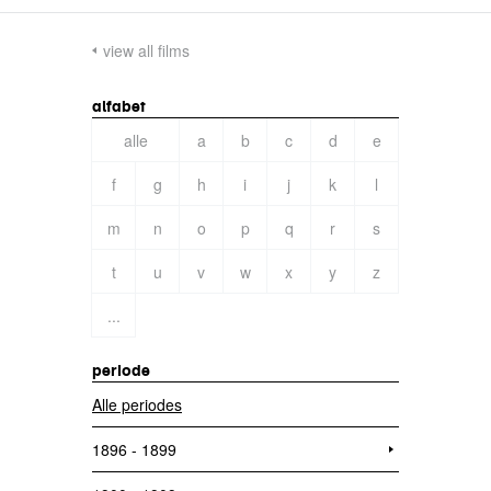
view all films
alfabet
alle
a
b
c
d
e
f
g
h
i
j
k
l
m
n
o
p
q
r
s
t
u
v
w
x
y
z
...
periode
Alle periodes
1896 - 1899