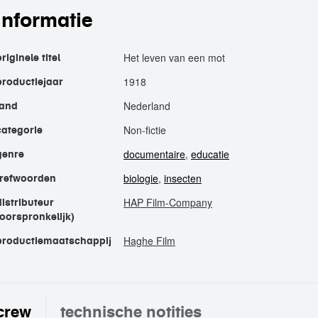
informatie
Het leven van een mot
originele titel
1918
productiejaar
Nederland
land
Non-fictie
categorie
documentaire
,
educatie
genre
biologie
,
insecten
trefwoorden
HAP Film-Company
distributeur
(oorspronkelijk)
Haghe Film
productiemaatschappij
crew
technische notities