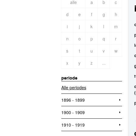
alle
a
b
c
d
e
f
g
h
i
j
k
l
m
n
o
p
q
r
s
t
u
v
w
x
y
z
...
periode
Alle periodes
1896 - 1899
1900 - 1909
1910 - 1919