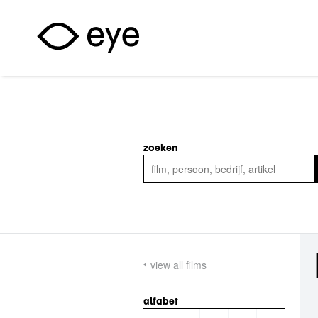
Overslaan en naar de inhoud gaan
zoeken
view all films
alfabet