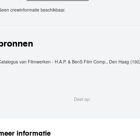
Geen crewinformatie beschikbaar.
crew
bronnen
Catalogus van Filmwerken - H.A.P. & BenS Film Comp., Den Haag (1923
Deel op:
meer informatie