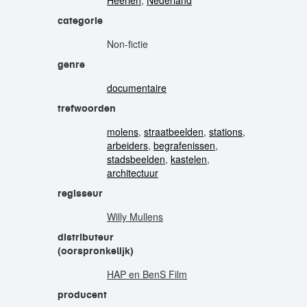
Heerlen
,
Nederland
categorie
Non-fictie
genre
documentaire
trefwoorden
molens
,
straatbeelden
,
stations
,
arbeiders
,
begrafenissen
,
stadsbeelden
,
kastelen
,
architectuur
regisseur
Willy Mullens
distributeur
(oorspronkelijk)
HAP en BenS Film
producent