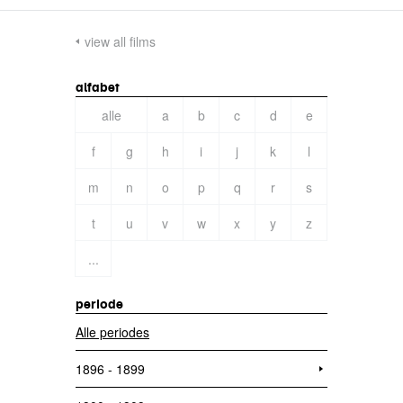
view all films
alfabet
alle
a
b
c
d
e
f
g
h
i
j
k
l
m
n
o
p
q
r
s
t
u
v
w
x
y
z
...
periode
Alle periodes
1896 - 1899