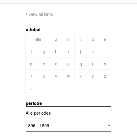
view all films
alfabet
alle
a
b
c
d
e
f
g
h
i
j
k
l
m
n
o
p
q
r
s
t
u
v
w
x
y
z
...
periode
Alle periodes
1896 - 1899