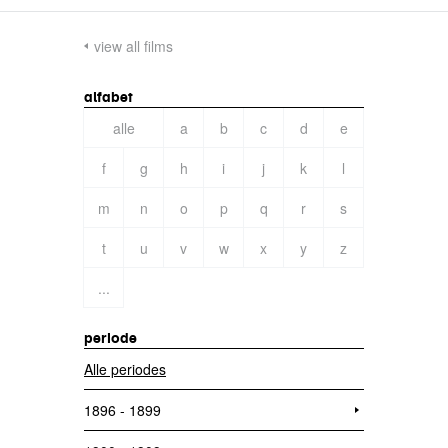
view all films
alfabet
alle
a
b
c
d
e
f
g
h
i
j
k
l
m
n
o
p
q
r
s
t
u
v
w
x
y
z
...
periode
Alle periodes
1896 - 1899