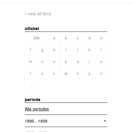
view all films
alfabet
alle
a
b
c
d
e
f
g
h
i
j
k
l
m
n
o
p
q
r
s
t
u
v
w
x
y
z
...
periode
Alle periodes
1896 - 1899