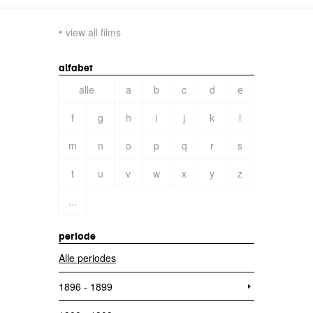
view all films
alfabet
alle
a
b
c
d
e
f
g
h
i
j
k
l
m
n
o
p
q
r
s
t
u
v
w
x
y
z
...
periode
Alle periodes
1896 - 1899