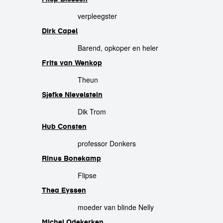
verpleegster
Dirk Capel
Barend, opkoper en heler
Frits van Wenkop
Theun
Sjefke Nievelstein
Dik Trom
Hub Consten
professor Donkers
Rinus Bonekamp
Flipse
Thea Eyssen
moeder van blinde Nelly
Michel Odekerken