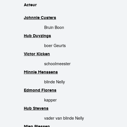
cast
Acteur
Johnnie Custers
Bruin Boon
Hub Duyzings
boer Geurts
Victor Kicken
schoolmeester
Minnie Menssens
blinde Nelly
Edmond Florens
kapper
Hub Stevens
vader van blinde Nelly
Miep Biessen