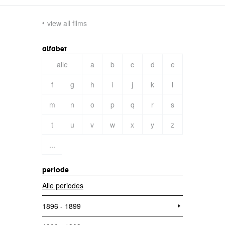
view all films
alfabet
alle
a
b
c
d
e
f
g
h
i
j
k
l
m
n
o
p
q
r
s
t
u
v
w
x
y
z
...
periode
Alle periodes
1896 - 1899