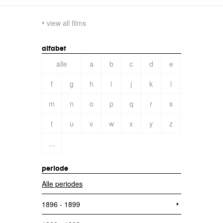
view all films
alfabet
alle
a
b
c
d
e
f
g
h
i
j
k
l
m
n
o
p
q
r
s
t
u
v
w
x
y
z
...
periode
Alle periodes
1896 - 1899