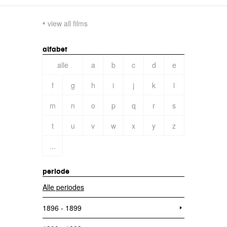
view all films
alfabet
alle
a
b
c
d
e
f
g
h
i
j
k
l
m
n
o
p
q
r
s
t
u
v
w
x
y
z
...
periode
Alle periodes
1896 - 1899