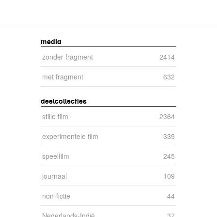
media
zonder fragment
zonder fragment-filter toepassen
2414
met fragment
met fragment-filter toepassen
632
deelcollecties
stille film
stille film-filter toepassen
2364
experimentele film
experimentele film-filter toepassen
339
speelfilm
speelfilm-filter toepassen
245
journaal
journaal-filter toepassen
109
non-fictie
non-fictie-filter toepassen
44
Nederlands-Indië
Nederlands-Indië-filter toepassen
37