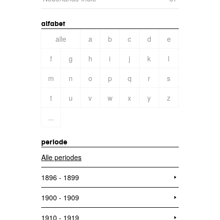
alfabet
alle
a
b
c
d
e
f
g
h
i
j
k
l
m
n
o
p
q
r
s
t
u
v
w
x
y
z
...
periode
Alle periodes
1896 - 1899
1900 - 1909
1910 - 1919