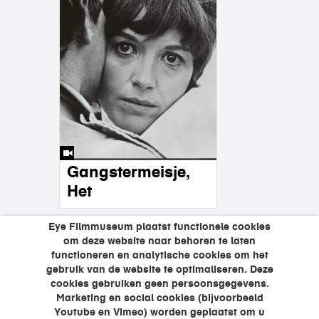
Gangstermeisje,
Het
Eye Filmmuseum plaatst functionele cookies
pagina's
om deze website naar behoren te laten
1
2
3
4
5
6
functioneren en analytische cookies om het
gebruik van de website te optimaliseren. Deze
…
7
8
9
cookies gebruiken geen persoonsgegevens.
Marketing en social cookies (bijvoorbeeld
Youtube en Vimeo) worden geplaatst om u