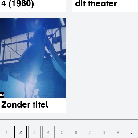
4 (1960)
dit theater
Zonder titel
…
1
2
3
4
5
6
7
8
9