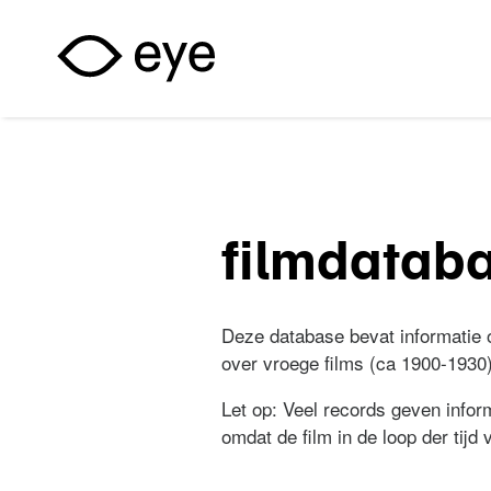
Overslaan en naar de inhoud gaan
filmdatab
Deze database bevat informatie ov
over vroege films (ca 1900-1930)
Let op: Veel records geven inform
omdat de film in de loop der tijd