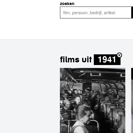
zoeken
films uit
1941