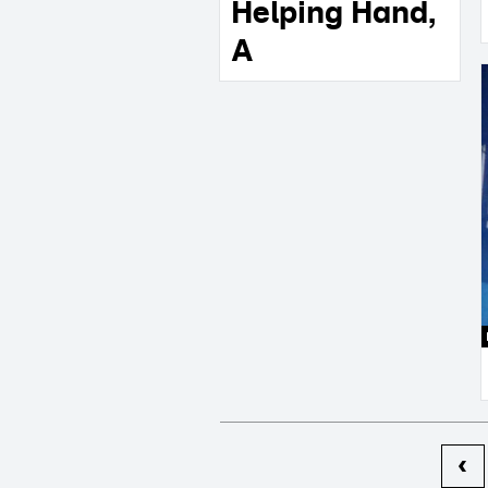
Helping Hand,
A
pagina's