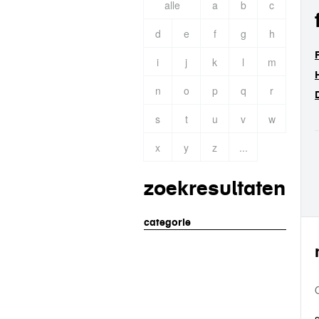
alle
a
b
c
d
e
f
g
h
i
j
k
l
m
n
o
p
q
r
s
t
u
v
w
x
y
z
...
zoekresultaten
categorie