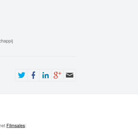
chappij
 met
Filmsales
: