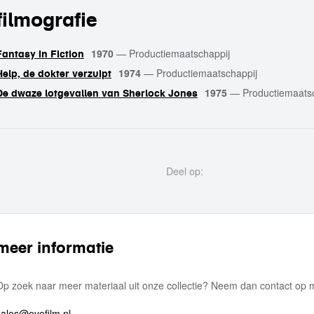
filmografie
1970
—
Productiemaatschappij
Fantasy in Fiction
1974
—
Productiemaatschappij
Help, de dokter verzuipt
1975
—
Productiemaats
De dwaze lotgevallen van Sherlock Jones
Deel op:
meer informatie
Op zoek naar meer materiaal uit onze collectie? Neem dan contact op
sales@eyefilm.nl