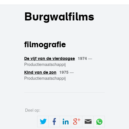
Burgwalfilms
filmografie
1974
—
De vijf van de vierdaagse
Productiemaatschappij
1975
—
Kind van de zon
Productiemaatschappij
Deel op: