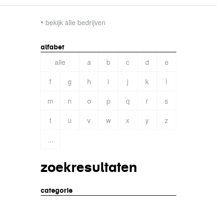
bekijk alle bedrijven
alfabet
alle
a
b
c
d
e
f
g
h
i
j
k
l
m
n
o
p
q
r
s
t
u
v
w
x
y
z
...
zoekresultaten
categorie