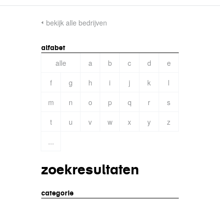
bekijk alle bedrijven
alfabet
alle
a
b
c
d
e
f
g
h
i
j
k
l
m
n
o
p
q
r
s
t
u
v
w
x
y
z
...
zoekresultaten
categorie