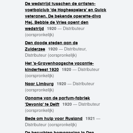
De wedstrijd tusschen de artisten-
voetbalclub 'de Haghespelers' en Quick
veteranen. De bekende operette-diva
Mej. Bebbie de Vries opent den
1920
—
Distributeur
wedstrijd
(oorspronkelijk)
Den doode steden aan de
1920
—
Distributeur,
Zuiderzee
Distributeur (oorspronkelijk)
Het 's-Gravenhaagsche vacantie-
1920
—
Distributeur
kinderfeest 1920
(oorspronkelijk)
1920
—
Distributeur
Naar Limburg
(oorspronkelijk)
Opname van de parfum-fabriek
1920
—
Distributeur
'Devonia' te Delft
(oorspronkelijk)
1921
—
Bede om hulp voor Rusland
Distributeur (oorspronkelijk)
De beruchten bomaanslag in Den