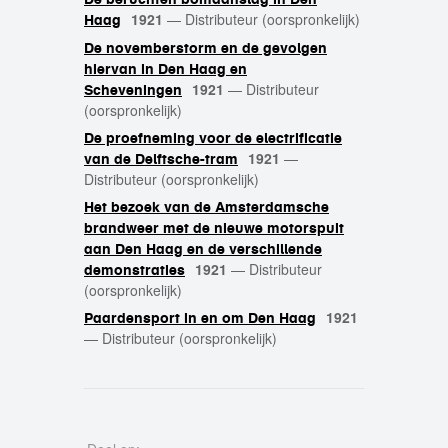
1921
—
Distributeur (oorspronkelijk)
Haag
De novemberstorm en de gevolgen
hiervan in Den Haag en
1921
—
Distributeur
Scheveningen
(oorspronkelijk)
De proefneming voor de electrificatie
1921
—
van de Delftsche-tram
Distributeur (oorspronkelijk)
Het bezoek van de Amsterdamsche
brandweer met de nieuwe motorspuit
aan Den Haag en de verschillende
1921
—
Distributeur
demonstraties
(oorspronkelijk)
1921
Paardensport in en om Den Haag
—
Distributeur (oorspronkelijk)