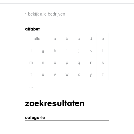
bekijk alle bedrijven
alfabet
alle
a
b
c
d
e
f
g
h
i
j
k
l
m
n
o
p
q
r
s
t
u
v
w
x
y
z
...
zoekresultaten
categorie