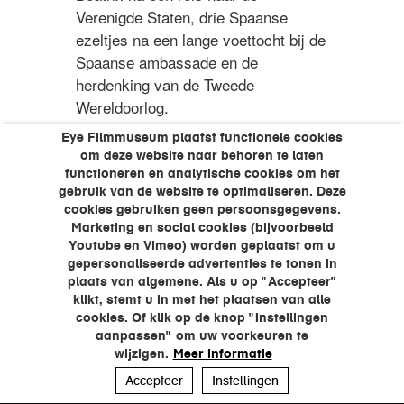
Verenigde Staten, drie Spaanse
ezeltjes na een lange voettocht bij de
Spaanse ambassade en de
herdenking van de Tweede
Wereldoorlog.
Lees verder
over Spiegel van
Eye Filmmuseum plaatst functionele cookies
om deze website naar behoren te laten
Nederland. No. 39 (1959)
functioneren en analytische cookies om het
gebruik van de website te optimaliseren. Deze
cookies gebruiken geen persoonsgegevens.
Marketing en social cookies (bijvoorbeeld
Youtube en Vimeo) worden geplaatst om u
gepersonaliseerde advertenties te tonen in
plaats van algemene. Als u op "Accepteer"
klikt, stemt u in met het plaatsen van alle
cookies. Of klik op de knop "Instellingen
aanpassen" om uw voorkeuren te
wijzigen.
Meer informatie
Accepteer
Instellingen