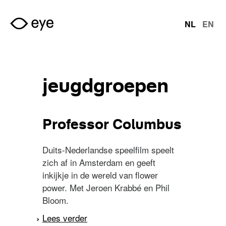
Overslaan en naar de inhoud gaan
NL
EN
talen
jeugdgroepen
Professor Columbus
Duits-Nederlandse speelfilm speelt
zich af in Amsterdam en geeft
inkijkje in de wereld van flower
power. Met Jeroen Krabbé en Phil
Bloom.
Lees verder
over Professor Columbus