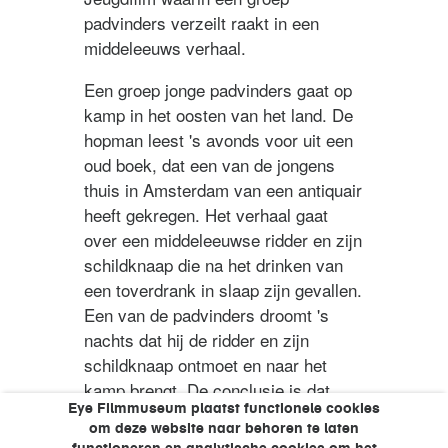
padvinders verzeilt raakt in een
middeleeuws verhaal.
Een groep jonge padvinders gaat op
kamp in het oosten van het land. De
hopman leest 's avonds voor uit een
oud boek, dat een van de jongens
thuis in Amsterdam van een antiquair
heeft gekregen. Het verhaal gaat
over een middeleeuwse ridder en zijn
schildknaap die na het drinken van
een toverdrank in slaap zijn gevallen.
Een van de padvinders droomt 's
nachts dat hij de ridder en zijn
schildknaap ontmoet en naar het
kamp brengt. De conclusie is dat
Eye Filmmuseum plaatst functionele cookies
padvinders moderne ridders zijn.
om deze website naar behoren te laten