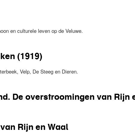
 Nederlandsche Basalt Maatschappij 'Zaandam' in Duitschlan
oon en culturele leven op de Veluwe.
ken (1919)
erbeek, Velp, De Steeg en Dieren.
reken (1919)
nd. De overstroomingen van Rijn
 land. De overstroomingen van Rijn en Maas
van Rijn en Waal