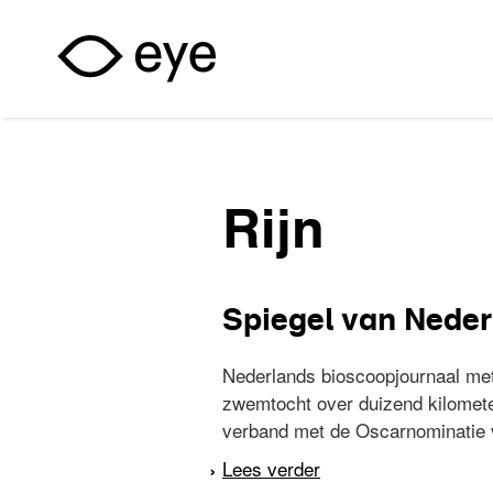
Overslaan en naar de inhoud gaan
Rijn
Spiegel van Neder
Nederlands bioscoopjournaal met
zwemtocht over duizend kilomete
verband met de Oscarnominatie vo
Lees verder
over Spiegel van Ned