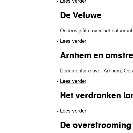
Lees verder
over Het bedrijf der
De Veluwe
Onderwijsfilm over het natuursch
Lees verder
over De Veluwe
Arnhem en omstre
Documentaire over Arnhem, Oost
Lees verder
over Arnhem en omst
Het verdronken la
Lees verder
over Het verdronken
De overstrooming 