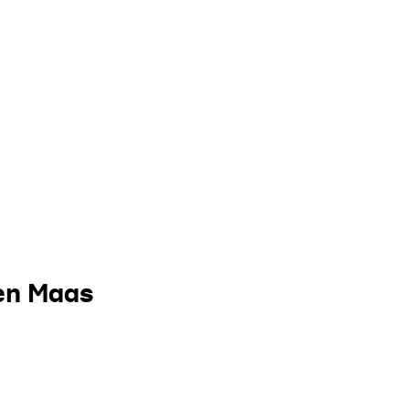
d en Holland
 en Maas