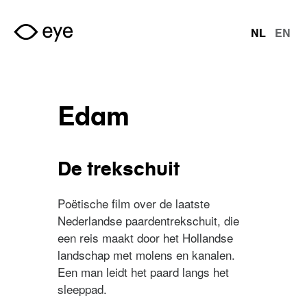
Overslaan en naar de inhoud gaan
NL
EN
talen
Edam
De trekschuit
Poëtische film over de laatste
Nederlandse paardentrekschuit, die
een reis maakt door het Hollandse
landschap met molens en kanalen.
Een man leidt het paard langs het
sleeppad.