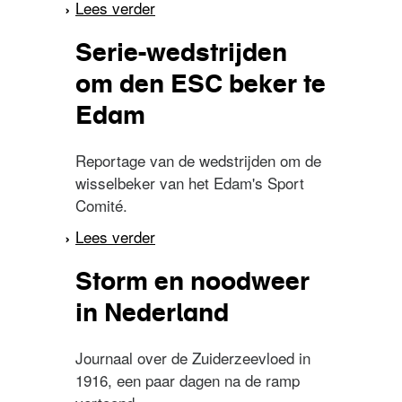
Lees verder
over De trekschuit
Serie-wedstrijden
om den ESC beker te
Edam
Reportage van de wedstrijden om de
wisselbeker van het Edam's Sport
Comité.
Lees verder
over Serie-wedstrijden
om den ESC beker te
Storm en noodweer
Edam
in Nederland
Journaal over de Zuiderzeevloed in
1916, een paar dagen na de ramp