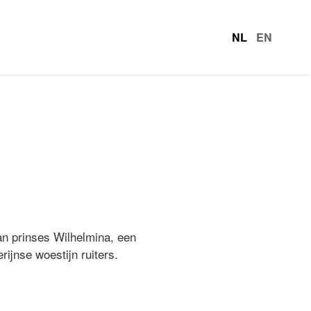
NL
EN
talen
n prinses Wilhelmina, een
ijnse woestijn ruiters.