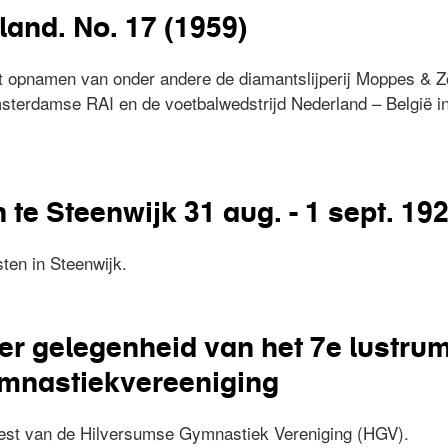
land. No. 17 (1959)
t opnamen van onder andere de diamantslijperij Moppes & Z
terdamse RAI en de voetbalwedstrijd Nederland – België in
erland. No. 17 (1959)
te Steenwijk 31 aug. - 1 sept. 19
ten in Steenwijk.
en te Steenwijk 31 aug. - 1 sept. 1920
er gelegenheid van het 7e lustrum
mnastiekvereeniging
est van de Hilversumse Gymnastiek Vereniging (HGV).