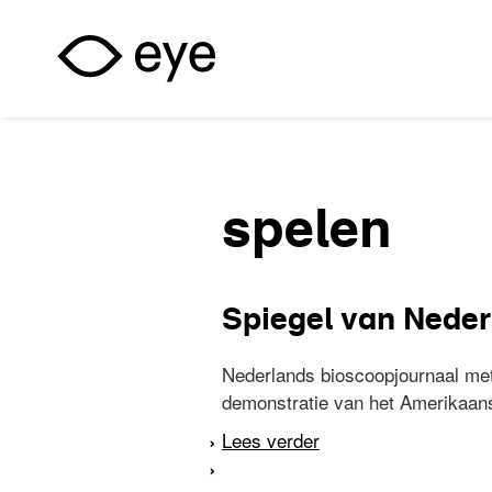
Overslaan en naar de inhoud gaan
spelen
Spiegel van Neder
Nederlands bioscoopjournaal met
demonstratie van het Amerikaanse
Lees verder
over Spiegel van Ned