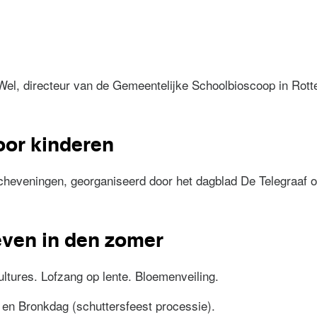
t ter gelegenheid van het 7e lustrum der Hilversumsche gy
Wel, directeur van de Gemeentelijke Schoolbioscoop in Rot
oor kinderen
heveningen, georganiseerd door het dagblad De Telegraaf o
 voor kinderen
even in den zomer
ltures. Lofzang op lente. Bloemenveiling.
 en Bronkdag (schuttersfeest processie).