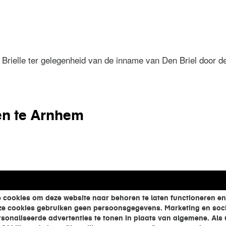
sleven in den zomer
 Brielle ter gelegenheid van de inname van Den Briel door 
le
en te Arnhem
elen te Arnhem
 cookies om deze website naar behoren te laten functioneren en
eze cookies gebruiken geen persoonsgegevens. Marketing en soci
onaliseerde advertenties te tonen in plaats van algemene. Als u 