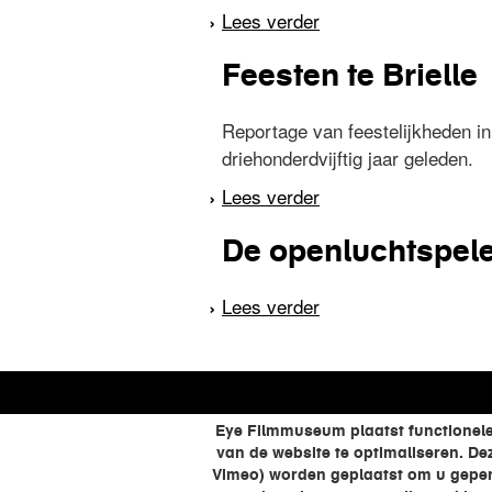
Lees verder
over Neerland's volk
Feesten te Brielle
Reportage van feestelijkheden in
driehonderdvijftig jaar geleden.
Lees verder
over Feesten te Briel
De openluchtspel
Lees verder
over De openluchtsp
Eye Filmmuseum plaatst functionele
van de website te optimaliseren. D
Vimeo) worden geplaatst om u gepers