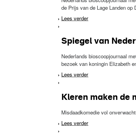
de Prijs van de Lage Landen op D
Lees verder
over Spiegel van Ned
Spiegel van Neder
Nederlands bioscoopjournaal met
bezoek van koningin Elizabeth en
Lees verder
over Spiegel van Ned
Kleren maken de 
Misdaadkomedie vol onverwachte
Lees verder
over Kleren maken 