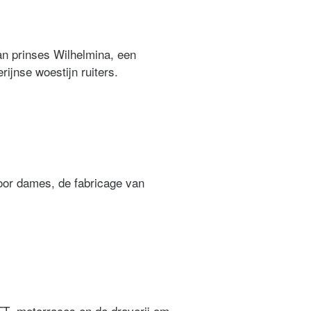
n prinses Wilhelmina, een
ijnse woestijn ruiters.
or dames, de fabricage van
T- motorraces en de draverij om