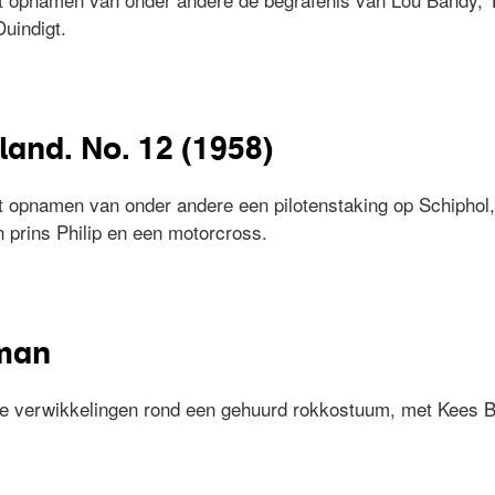
uindigt.
erland. No. 27 (1959)
land. No. 12 (1958)
 opnamen van onder andere een pilotenstaking op Schiphol,
 prins Philip en een motorcross.
erland. No. 12 (1958)
man
 verwikkelingen rond een gehuurd rokkostuum, met Kees Br
de man