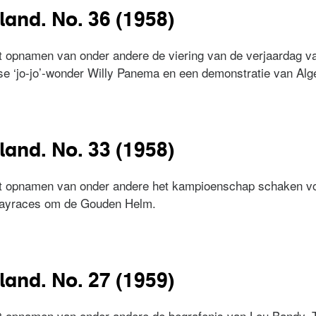
land. No. 36 (1958)
 opnamen van onder andere de viering van de verjaardag va
 ‘jo-jo’-wonder Willy Panema en een demonstratie van Alger
erland. No. 36 (1958)
land. No. 33 (1958)
t opnamen van onder andere het kampioenschap schaken vo
wayraces om de Gouden Helm.
erland. No. 33 (1958)
land. No. 27 (1959)
t opnamen van onder andere de begrafenis van Lou Bandy, T