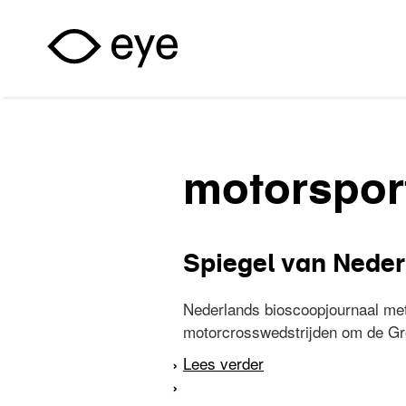
Overslaan en naar de inhoud gaan
motorspor
Spiegel van Neder
Nederlands bioscoopjournaal met
motorcrosswedstrijden om de Gro
Lees verder
over Spiegel van Ned