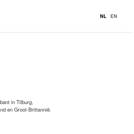
NL
EN
talen
ant in Tilburg,
d en Groot-Brittannië.