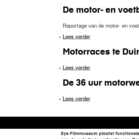
De motor- en voet
Reportage van de motor- en voetb
Lees verder
over De motor- en vo
Motorraces te Dui
Lees verder
over Motorraces te 
De 36 uur motorwe
Lees verder
over De 36 uur motor
Eye Filmmuseum plaatst functionele