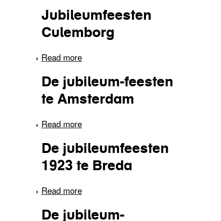
H.M. de Koningin
Jubileumfeesten
(Amsterdam)
Culemborg
Read more
about Jubileumfeesten
Culemborg
De jubileum-feesten
te Amsterdam
Read more
about De jubileum-feesten
te Amsterdam
De jubileumfeesten
1923 te Breda
Read more
about De jubileumfeesten
1923 te Breda
De jubileum-