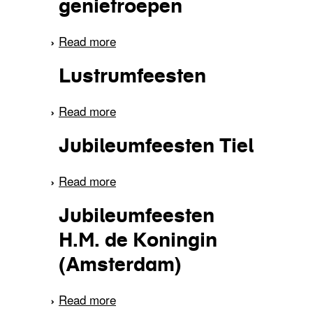
genietroepen
Read more
about De te Utrecht
gehouden feestelijkheden
Lustrumfeesten
ter gelegenheid van het
175-jarig bestaan van het
Read more
regiment genietroepen
about Lustrumfeesten
Jubileumfeesten Tiel
Read more
about Jubileumfeesten
Tiel
Jubileumfeesten
H.M. de Koningin
(Amsterdam)
Read more
about Jubileumfeesten