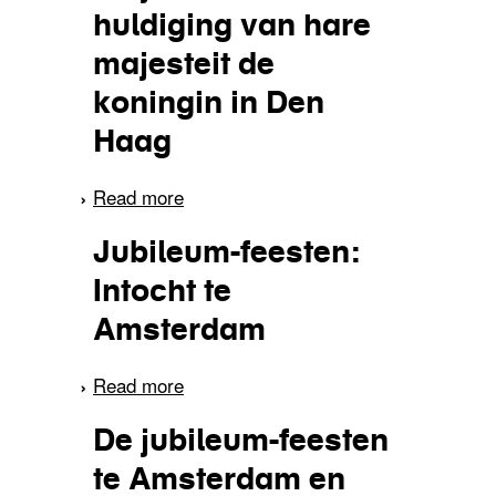
huldiging van hare
majesteit de
koningin in Den
Haag
Read more
about De jubileum-
huldiging van hare
Jubileum-feesten:
majesteit de koningin in
Den Haag
Intocht te
Amsterdam
Read more
about Jubileum-feesten:
Intocht te Amsterdam
De jubileum-feesten
te Amsterdam en