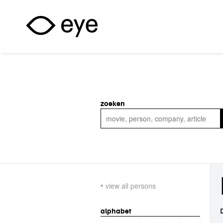
Skip to main content
zoeken
view all persons
alphabet