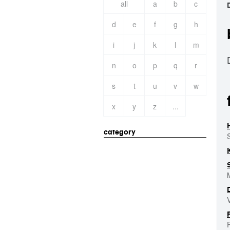
all
a
b
c
d
e
f
g
h
i
j
k
l
m
n
o
p
q
r
s
t
u
v
w
x
y
z
...
category
V
P