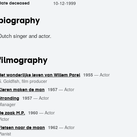
10-12-1999
Date deceased
biography
Dutch singer and actor.
filmography
1955
—
Actor
Het wonderlijke leven van Willem Parel
S. Goldfish, film producer
1957
—
Actor
Kleren maken de man
1957
—
Actor
Stranding
Manager
1960
—
Actor
De zaak M.P.
ictor
1962
—
Actor
Fietsen naar de maan
ianist