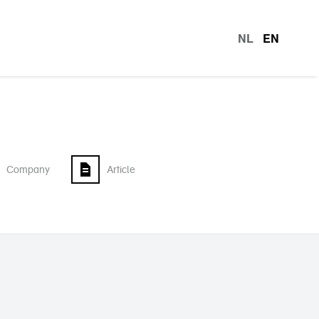
NL
EN
languag
Company
Article