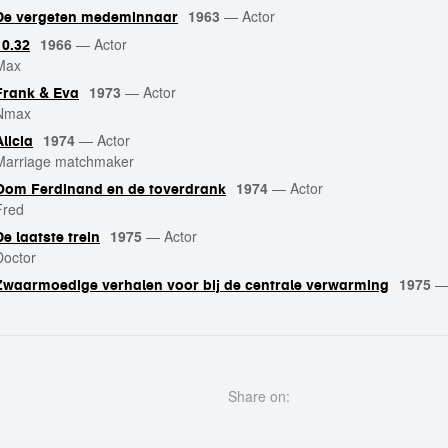
1963
—
Actor
De vergeten medeminnaar
1966
—
Actor
10.32
Max
1973
—
Actor
Frank & Eva
Nmax
1974
—
Actor
Alicia
Marriage matchmaker
1974
—
Actor
Oom Ferdinand en de toverdrank
Fred
1975
—
Actor
De laatste trein
Doctor
1975
Zwaarmoedige verhalen voor bij de centrale verwarming
Share on: