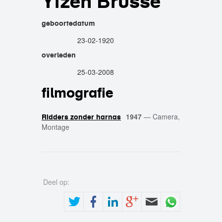
Ytzen Brusse
geboortedatum
23-02-1920
overleden
25-03-2008
filmografie
1947
—
Camera,
Ridders zonder harnas
Montage
Deel op: