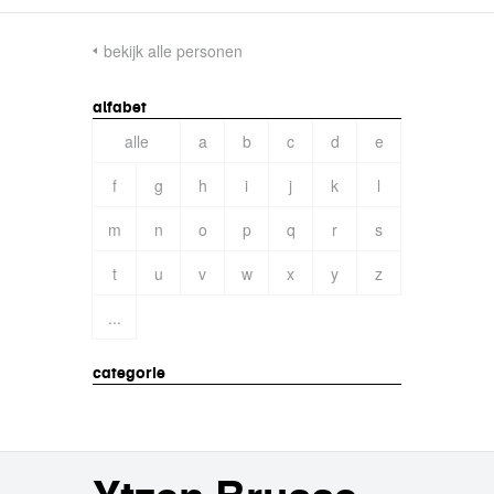
bekijk alle personen
alfabet
alle
a
b
c
d
e
f
g
h
i
j
k
l
m
n
o
p
q
r
s
t
u
v
w
x
y
z
...
categorie