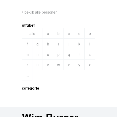
bekijk alle personen
alfabet
alle
a
b
c
d
e
f
g
h
i
j
k
l
m
n
o
p
q
r
s
t
u
v
w
x
y
z
...
categorie