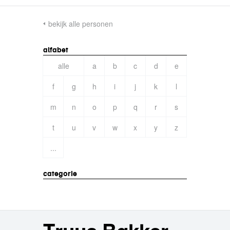
bekijk alle personen
alfabet
alle
a
b
c
d
e
f
g
h
i
j
k
l
m
n
o
p
q
r
s
t
u
v
w
x
y
z
...
categorie