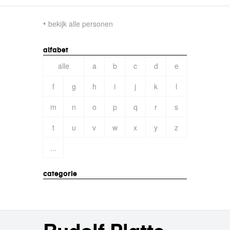
bekijk alle personen
alfabet
alle
a
b
c
d
e
f
g
h
i
j
k
l
m
n
o
p
q
r
s
t
u
v
w
x
y
z
...
categorie