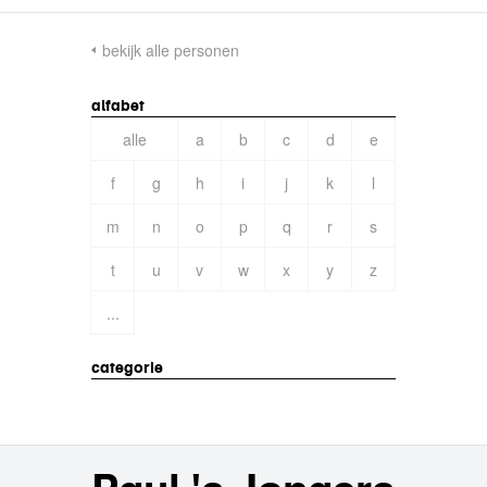
bekijk alle personen
alfabet
alle
a
b
c
d
e
f
g
h
i
j
k
l
m
n
o
p
q
r
s
t
u
v
w
x
y
z
...
categorie