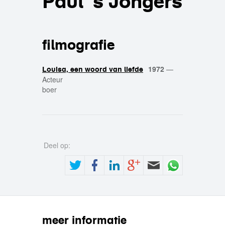
Paul 's Jongers
filmografie
1972
—
Louisa, een woord van liefde
Acteur
boer
Deel op:
meer informatie