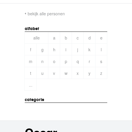
bekijk alle personen
alfabet
alle
a
b
c
d
e
f
g
h
i
j
k
l
m
n
o
p
q
r
s
t
u
v
w
x
y
z
...
categorie