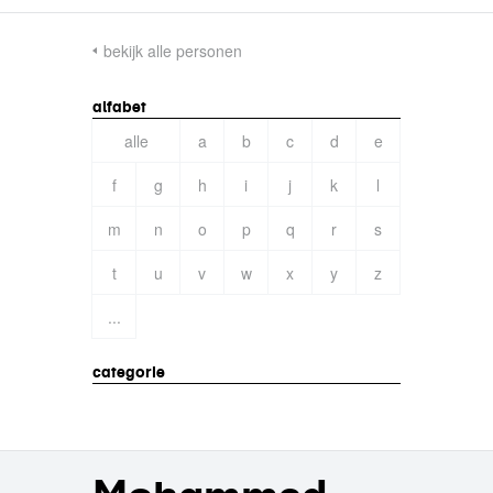
bekijk alle personen
alfabet
alle
a
b
c
d
e
f
g
h
i
j
k
l
m
n
o
p
q
r
s
t
u
v
w
x
y
z
...
categorie