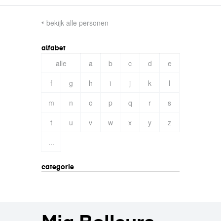
bekijk alle personen
alfabet
alle
a
b
c
d
e
f
g
h
i
j
k
l
m
n
o
p
q
r
s
t
u
v
w
x
y
z
...
categorie